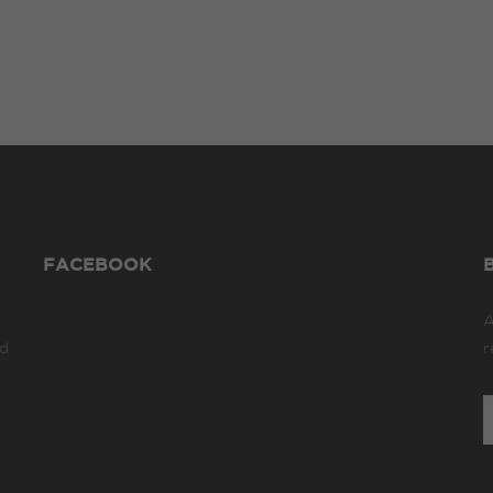
FACEBOOK
A
ad
r