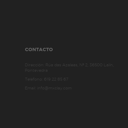
CONTACTO
Dirección:
Rúa das Azaleas, Nº 2, 36500 Lalín,
Pontevedra
Teléfono:
619 22 85 67
Email:
info@mxclay.com