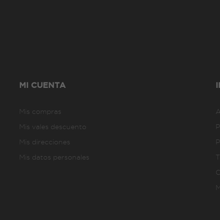
MI CUENTA
Mis compras
A
Mis vales descuento
P
Mis direcciones
P
Mis datos personales
T
C
M