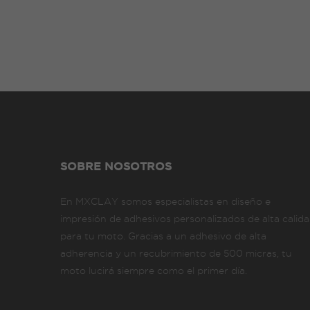
SOBRE NOSOTROS
En MXCLAY somos especialistas en diseño e
impresión de adhesivos personalizados de alta calid
para tu moto. Gracias a un adhesivo de alta
adherencia y un recubrimiento de 500 micras, tu
moto lucirá siempre como el primer día.