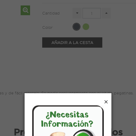
Cantidad
Color
AÑADIR A LA CESTA
nes y de fácil montaje. Se pedir conjuntamente con el kit de pegatinas.
×
Productos relacionados