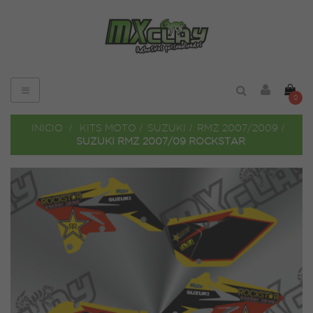
Navegación
0
de
palanca
INICIO
>
KITS MOTO
>
SUZUKI
>
RMZ 2007/2009
>
SUZUKI RMZ 2007/09 ROCKSTAR