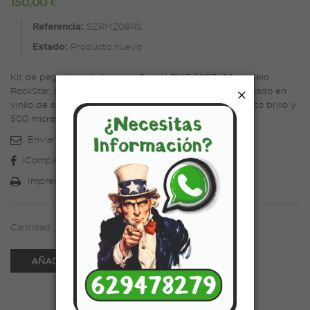
150,00 €
Referencia:
SZRMZ08RS
Estado:
Producto nuevo
Kit de pegatinas réplica para Suzuki RMZ 2007/09 modelo
×
RockStar, modificable en nombre y número. Confeccionado en
vinilo de alta adherencia y laminado con protector de alto brillo y
500 micras de grosor.
Enviar a un amigo
¡Compartir en Facebook!
Impresión
Cantidad
AÑADIR A LA CESTA