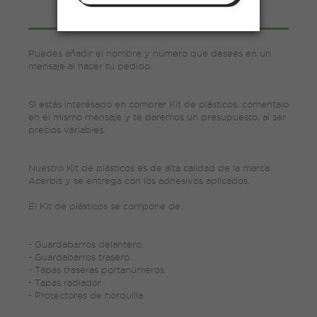
MÁS INFORMACIÓN
Puedes añadir el nombre y número que desees en un
mensaje al hacer tu pedido.
Si estás interesado en comprar Kit de plásticos, comentalo
en el mismo mensaje y te daremos un presupuesto, al ser
precios variables.
Nuestro Kit de plásticos es de alta calidad de la marca
Acerbis y se entrega con los adhesivos aplicados.
El Kit de plásticos se compone de:
- Guardabarros delantero.
- Guardabarros trasero.
- Tapas traseras portanúmeros.
- Tapas radiador.
- Protectores de horquilla.