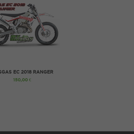
R A LA CESTA
SGAS EC 2018 RANGER
150,00 €