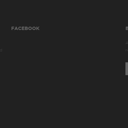
FACEBOOK
A
ad
r