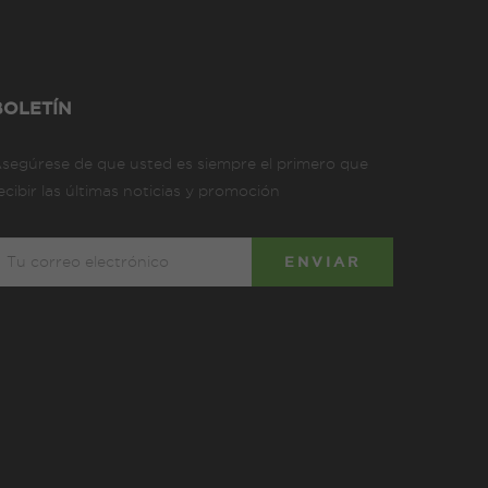
BOLETÍN
segúrese de que usted es siempre el primero que
ecibir las últimas noticias y promoción