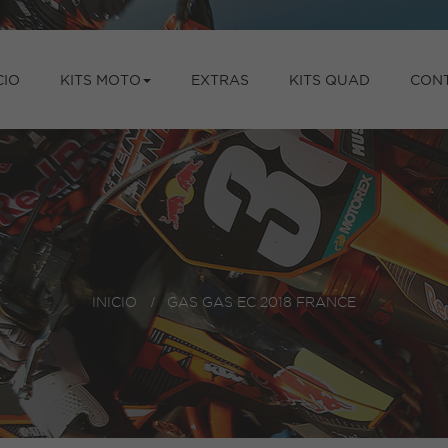
CIO
KITS MOTO
EXTRAS
KITS QUAD
CON
INICIO
>
GAS GAS EC 2018 FRANCE