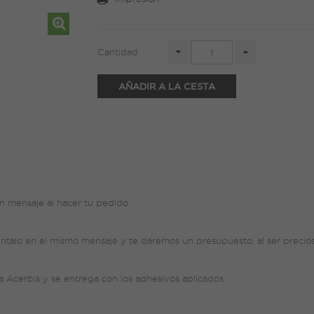
Cantidad
AÑADIR A LA CESTA
 mensaje al hacer tu pedido.
entalo en el mismo mensaje y te daremos un presupuesto, al ser precios
ca Acerbis y se entrega con los adhesivos aplicados.