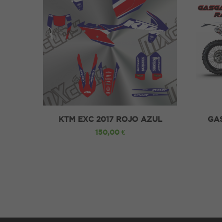
AÑADIR A LA CESTA
AÑADI
KTM EXC 2017 ROJO AZUL
GA
150,00 €