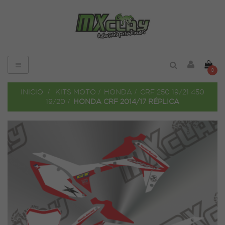
Navegación
0
de
palanca
INICIO
>
KITS MOTO
>
HONDA
>
CRF 250 19/21 450
19/20
>
HONDA CRF 2014/17 RÉPLICA