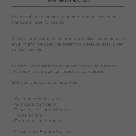
MÁS INFORMACIÓN
Puedes añadir el nombre y número que desees en un
mensaje al hacer tu pedido.
Si estás interesado en comprar Kit de plásticos, comentalo
en el mismo mensaje y te daremos un presupuesto, al ser
precios variables.
Nuestro Kit de plásticos es de alta calidad de la marca
Acerbis y se entrega con los adhesivos aplicados.
El Kit de plásticos se compone de:
- Guardabarros delantero.
- Guardabarros trasero.
- Tapas traseras portanúmeros.
- Tapas radiador.
- Protectores de horquilla.
- Placa frontal Enduro Opcional.