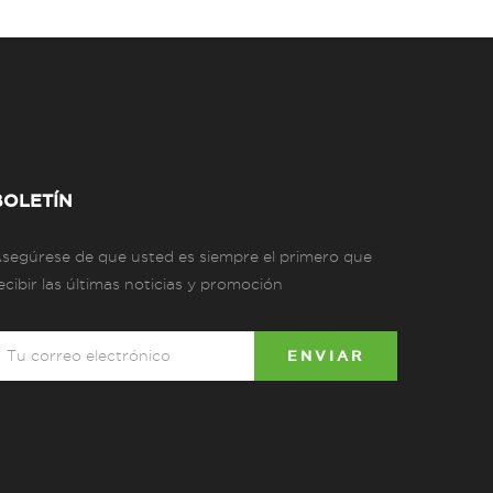
BOLETÍN
segúrese de que usted es siempre el primero que
ecibir las últimas noticias y promoción