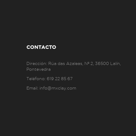
CONTACTO
Dirección:
Rúa das Azaleas, Nº 2, 36500 Lalín,
Pontevedra
Teléfono:
619 22 85 67
Email:
info@mxclay.com