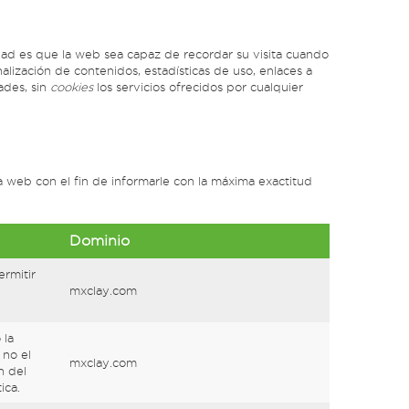
dad es que la web sea capaz de recordar su visita cuando
lización de contenidos, estadísticas de uso, enlaces a
ades, sin
cookies
los servicios ofrecidos por cualquier
 web con el fin de informarle con la máxima exactitud
Dominio
rmitir
mxclay.com
 la
 no el
mxclay.com
n del
ica.