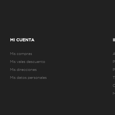
MI CUENTA
Mis compras
A
Mis vales descuento
P
Mis direcciones
P
Mis datos personales
T
C
M