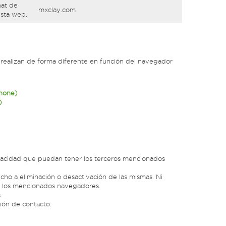
hat de
mxclay.com
esta web.
 realizan de forma diferente en función del navegador
Phone)
)
rivacidad que puedan tener los terceros mencionados
ho a eliminación o desactivación de las mismas. Ni
de los mencionados navegadores.
.
ión de contacto.