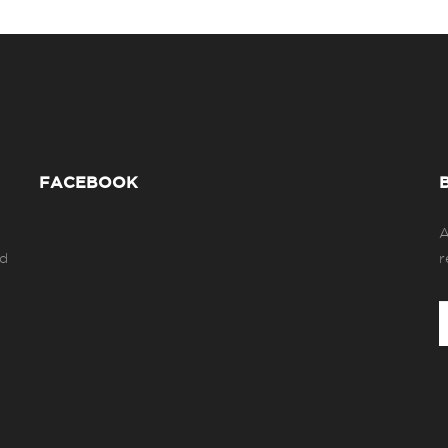
FACEBOOK
A
ad
r