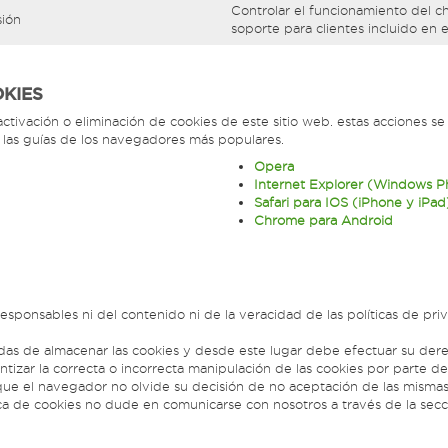
Controlar el funcionamiento del c
sión
soporte para clientes incluido en 
OKIES
ivación o eliminación de cookies de este sitio web. estas acciones se
 las guías de los navegadores más populares.
Opera
Internet Explorer (Windows 
Safari para IOS (iPhone y iPad
Chrome para Android
responsables ni del contenido ni de la veracidad de las políticas de p
s de almacenar las cookies y desde este lugar debe efectuar su derec
tizar la correcta o incorrecta manipulación de las cookies por parte 
 que el navegador no olvide su decisión de no aceptación de las mismas
ica de cookies no dude en comunicarse con nosotros a través de la secc