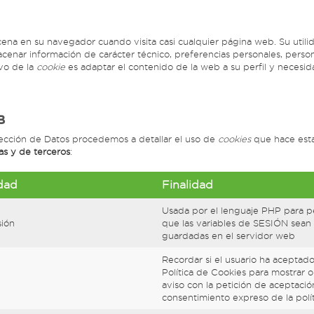
na en su navegador cuando visita casi cualquier página web. Su utili
cenar información de carácter técnico, preferencias personales, persona
ivo de la
cookie
es adaptar el contenido de la web a su perfil y necesid
B
tección de Datos procedemos a detallar el uso de
cookies
que hace esta
as y de terceros
:
dad
Finalidad
Usada por el lenguaje PHP para pe
sión
que las variables de SESIÓN sean
guardadas en el servidor web
Recordar si el usuario ha aceptado
Política de Cookies para mostrar o
aviso con la petición de aceptació
consentimiento expreso de la polít