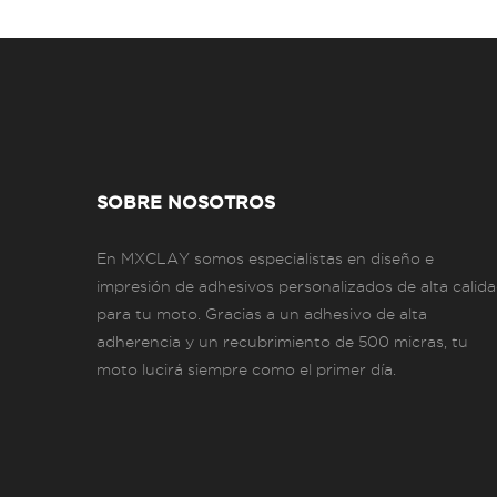
SOBRE NOSOTROS
En MXCLAY somos especialistas en diseño e
impresión de adhesivos personalizados de alta calid
para tu moto. Gracias a un adhesivo de alta
adherencia y un recubrimiento de 500 micras, tu
moto lucirá siempre como el primer día.