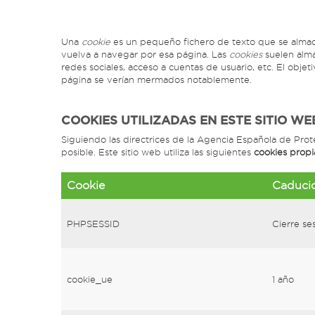
Una
cookie
es un pequeño fichero de texto que se almace
vuelva a navegar por esa página. Las
cookies
suelen alma
redes sociales, acceso a cuentas de usuario, etc. El objet
página se verían mermados notablemente.
COOKIES UTILIZADAS EN ESTE SITIO WE
Siguiendo las directrices de la Agencia Española de Pro
posible. Este sitio web utiliza las siguientes
cookies propi
Cookie
Caduci
PHPSESSID
Cierre se
cookie_ue
1 año