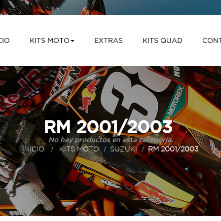
CIO
KITS MOTO
EXTRAS
KITS QUAD
CON
RM 2001/2003
No hay productos en esta categoría.
INICIO
>
KITS MOTO
>
SUZUKI
>
RM 2001/2003