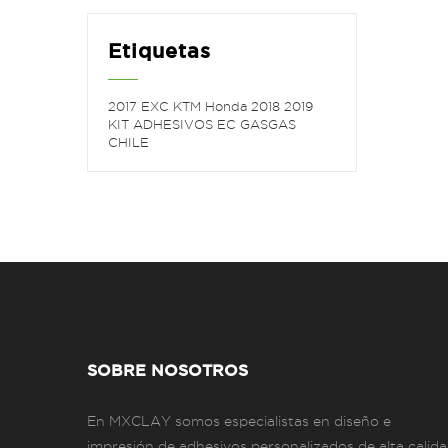
Etiquetas
2017
EXC
KTM
Honda
2018
2019
KIT ADHESIVOS
EC
GASGAS
CHILE
SOBRE NOSOTROS
En MXCLAY somos especialistas en diseño e
impresión de adhesivos personalizados de alta calid