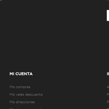
MI CUENTA
Mis compras
A
Mis vales descuento
P
Mis direcciones
P