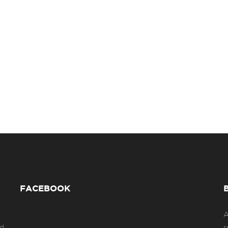
FACEBOOK
A
ad
r