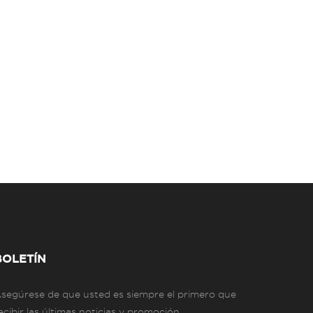
BOLETÍN
segúrese de que usted es siempre el primero que
ecibir las últimas noticias y promoción