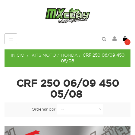
Navegación
0
de
palanca
INICIO
>
KITS MOTO
>
HONDA
>
CRF 250 06/09 450
05/08
CRF 250 06/09 450
05/08
Ordenar por