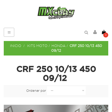
Navegación
0
de
palanca
INICIO
>
KITS MOTO
>
HONDA
>
CRF 250 10/13 450
09/12
CRF 250 10/13 450
09/12
Ordenar por