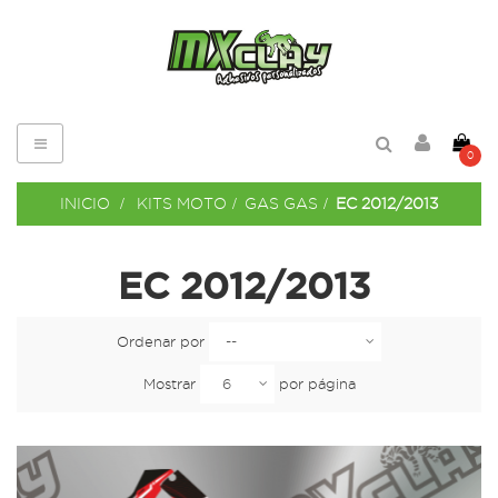
Navegación
0
de
palanca
INICIO
>
KITS MOTO
>
GAS GAS
>
EC 2012/2013
EC 2012/2013
Ordenar por
Mostrar
por página