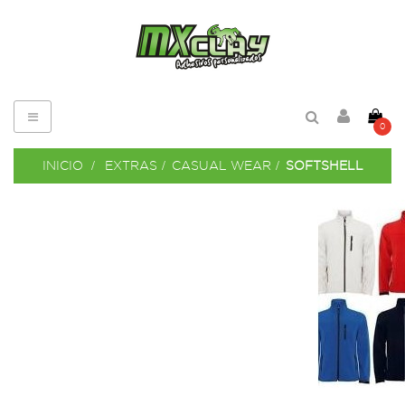
Navegación
0
de
palanca
INICIO
>
EXTRAS
>
CASUAL WEAR
>
SOFTSHELL