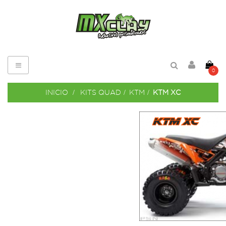
Navegación
0
de
palanca
INICIO
>
KITS QUAD
>
KTM
>
KTM XC