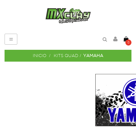
Navegación
0
de
palanca
INICIO
>
KITS QUAD
>
YAMAHA