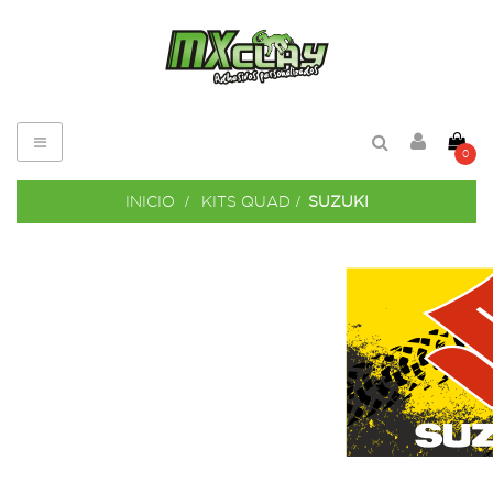
Navegación
0
de
palanca
INICIO
>
KITS QUAD
>
SUZUKI